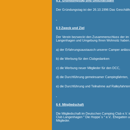
§ 2 Gründungstag und Geschäftsjahr
Der Gründungstag ist der 26.10.1996 Das Geschäftsj
§ 3 Zweck und Ziel
Der Verein bezweckt den Zusammenschluss der im D
Langenhagen und Umgebung Ihren Wohnsitz haben.
a) der Erfahrungsaustausch unserer Camper anläss
b) die Werbung für den Clubgedanken
c) die Werbung neuer Mitglieder für den DCC,
d) die Durchführung gemeinsamer Campingfahrten,
e) die Durchführung und Teilnahme auf Ralleyfahrten
§ 4 Mitgliedschaft
Die Mitgliedschaft im Deutschen Camping Club e.V. i
Club Langenhagen " Die Hoppe`s " e.V.. Ehegatten u
Mitglieder.