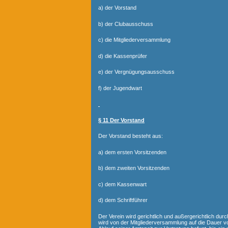
a) der Vorstand
b) der Clubausschuss
c) die Mitgliederversammlung
d) die Kassenprüfer
e) der Vergnügungsausschuss
f) der Jugendwart
§ 11 Der Vorstand
Der Vorstand besteht aus:
a) dem ersten Vorsitzenden
b) dem zweiten Vorsitzenden
c) dem Kassenwart
d) dem Schriftführer
Der Verein wird gerichtlich und außergerichtlich dur
wird von der Mitgliederversammlung auf die Dauer v