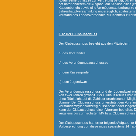
Ablauf seiner Amtszeit zur Vertretung befugt, bis ei
hat unter anderem die Aufgabe, am Schluss eines je
Kassenbericht sowie eine Vermögensaufstellung zu er
Jahreshauptversammlung unverzüglich, spätestens
Vorstand des Landesverbandes zur Kenntnis zu brin
§ 12 Der Clubausschuss
Der Clubausschuss besteht aus den Mitgliedern:
a) des Vorstandes
b) des Vergnügungsausschusses
c) dem Kassenprüfer
d) dem Jugendwart
Der Vergnügungsausschuss und der Jugendwart wir
von zwei Jahren gewählt. Der Clubausschuss wird v
ohne Rücksicht auf die Zahl der erschienenen Mitglie
Stimme. Der Clubausschuss unterstützt den Vorstand i
Vorstandsmitglied vorzeitig ausscheidet oder längere
kann der Clubausschuss einen Vertreter bestellen. Die
längstens bis zur nächsten MV bzw. Clubausschuss-
Der Clubausschuss hat ferner folgende Aufgabe: er 
Vorbesprechung vor, diese muss spätestens 14 Tage 