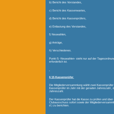
b) Bericht des Vorstandes,
c) Bericht des Kassenwartes,
d) Bericht des Kassenprüfers,
e) Entlastung des Vorstandes,
f) Neuwahlen,
g) Anträge,
h) Verschiedenes.
Punkt f) -Neuwahlen- steht nur auf der Tagesordnu
erforderlich ist.
§ 15 Kassenprüfer
Die Mitgliederversammlung wählt zwei Kassenprüfer 
Kassenprüfer im Jahr mit der geraden Jahreszahl , 
Jahreszahl.
Der Kassenprüfer hat die Kasse zu prüfen und übe
Clubausschuss sofort sowie der Mitgliederversamm
d ) zu berichten.