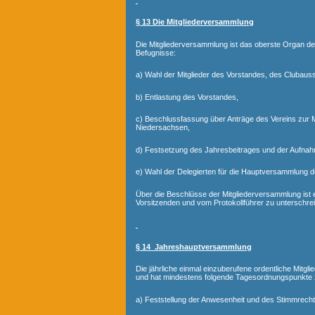
§ 13 Die Mitgliederversammlung
Die Mitgliederversammlung ist das oberste Organ de
Befugnisse:
a) Wahl der Mitglieder des Vorstandes, des Clubau
b) Entlastung des Vorstandes,
c) Beschlussfassung über Anträge des Vereins zur
Niedersachsen,
d) Festsetzung des Jahresbeitrages und der Aufna
e) Wahl der Delegierten für die Hauptversammlung 
Über die Beschlüsse der Mitgliederversammlung ist 
Vorsitzenden und vom Protokollführer zu unterschrei
§ 14 Jahreshauptversammlung
Die jährliche einmal einzuberufene ordentliche Mit
und hat mindestens folgende Tagesordnungspunkte z
a) Feststellung der Anwesenheit und des Stimmrecht