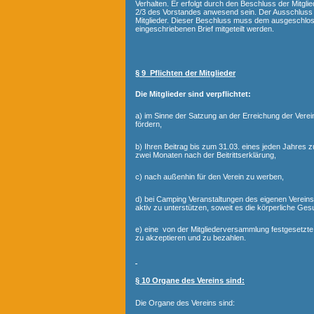
Verhalten. Er erfolgt durch den Beschluss der Mitg
2/3 des Vorstandes anwesend sein. Der Ausschluss e
Mitglieder. Dieser Beschluss muss dem ausgeschlos
eingeschriebenen Brief mitgeteilt werden.
§ 9 Pflichten der Mitglieder
Die Mitglieder sind verpflichtet:
a) im Sinne der Satzung an der Erreichung der Verei
fördern,
b) Ihren Beitrag bis zum 31.03. eines jeden Jahres z
zwei Monaten nach der Beitrittserklärung,
c) nach außenhin für den Verein zu werben,
d) bei Camping Veranstaltungen des eigenen Verei
aktiv zu unterstützen, soweit es die körperliche Ges
e) eine von der Mitgliederversammlung festgesetzt
zu akzeptieren und zu bezahlen.
§ 10 Organe des Vereins sind:
Die Organe des Vereins sind: