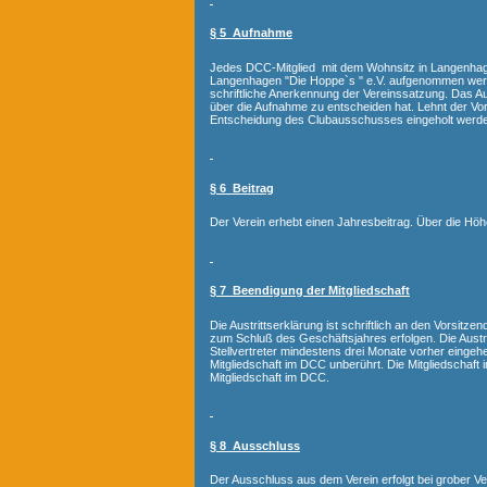
§ 5 Aufnahme
Jedes DCC-Mitglied mit dem Wohnsitz in Langenh
Langenhagen "Die Hoppe`s " e.V. aufgenommen werde
schriftliche Anerkennung der Vereinssatzung. Das A
über die Aufnahme zu entscheiden hat. Lehnt der Vo
Entscheidung des Clubausschusses eingeholt werd
§ 6 Beitrag
Der Verein erhebt einen Jahresbeitrag. Über die Höh
§ 7 Beendigung der Mitgliedschaft
Die Austrittserklärung ist schriftlich an den Vorsitze
zum Schluß des Geschäftsjahres erfolgen. Die Aust
Stellvertreter mindestens drei Monate vorher eingehe
Mitgliedschaft im DCC unberührt. Die Mitgliedschaft
Mitgliedschaft im DCC.
§ 8 Ausschluss
Der Ausschluss aus dem Verein erfolgt bei grober V